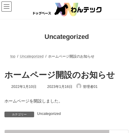
コ
ナ
ン
ビ
テ
ゲ
ン
ー
ツ
シ
へ
ョ
ス
ン
Uncategorized
キ
に
ッ
移
プ
動
top
Uncategorized
ホームページ開設のお知らせ
ホームページ開設のお知らせ
最
2022年1月10日
2023年1月16日
管理者01
終
更
新
ホームページを開設しました。
日
時
Uncategorized
:
カテゴリー