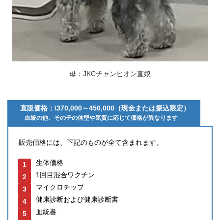
母：JKCチャンピオン直娘
直販価格：\370,000～450,000（現金または振込限定）
血統の他、その子の体型や気質に応じて価格が異なります
販売価格には、下記のものが全て含まれます。
生体価格
1回目混合ワクチン
マイクロチップ
健康診断および健康診断書
血統書