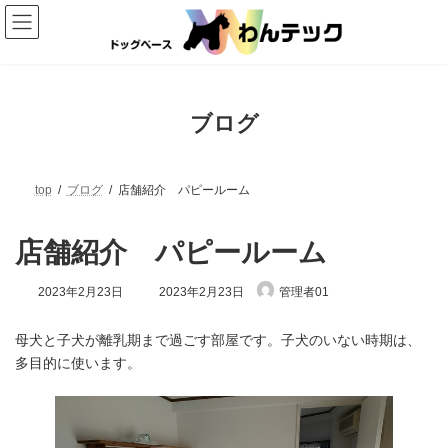
コ
ナ
ン
ビ
テ
ゲ
ン
ー
ツ
シ
へ
ョ
ス
ン
ブログ
キ
に
ッ
移
プ
動
top
ブログ
店舗紹介 パピールーム
店舗紹介 パピールーム
最
2023年2月23日
2023年2月23日
管理者01
終
更
新
母犬と子犬が離乳期まで過ごす部屋です。子犬のいない時期は、
日
多目的に使います。
時
: