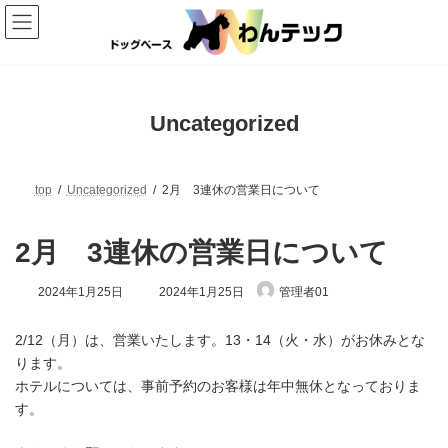
コ
ナ
ン
ビ
テ
ゲ
ン
ー
ツ
シ
へ
ョ
ス
ン
Uncategorized
キ
に
ッ
移
プ
動
top
Uncategorized
2月 3連休の営業日について
2月 3連休の営業日について
最
2024年1月25日
2024年1月25日
管理者01
終
更
新
2/12（月）は、営業いたします。13・14（火・水）がお休みとな
日
ります。
時
ホテルについては、事前予約のお客様は年中無休となっておりま
:
す。