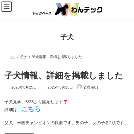
コ
ナ
ン
ビ
テ
ゲ
ン
ー
ツ
シ
へ
ョ
ス
ン
子犬
キ
に
ッ
移
プ
動
top
子犬
子犬情報、詳細を掲載しました
子犬情報、詳細を掲載しました
最
2025年6月25日
2025年6月25日
管理者01
終
更
新
子犬見学、6/28より開始します
日
こちら
詳細は、
時
:
父犬：米国チャンピオンの良血です。男の子、女の子各2頭です。