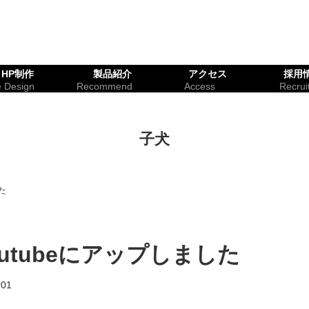
HP制作
製品紹介
アクセス
採用
e Design
Recommend
Access
Recrui
子犬
た
outubeにアップしました
01