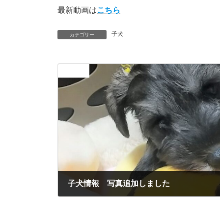
新
最新動画は
こちら
日
時
:
子犬
カテゴリー
前の記事
子犬情報 写真追加しました
2024年3月26日