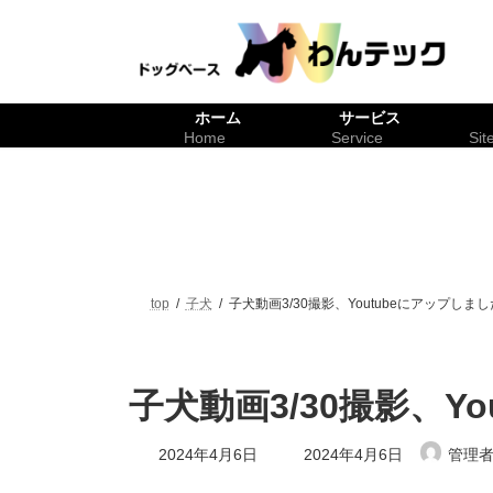
コ
ナ
ン
ビ
テ
ゲ
ン
ー
ツ
シ
ホーム
サービス
へ
ョ
Home
Service
Sit
ス
ン
キ
に
ッ
移
プ
動
top
子犬
子犬動画3/30撮影、Youtubeにアップしまし
子犬動画3/30撮影、Y
最
2024年4月6日
2024年4月6日
管理者
終
更