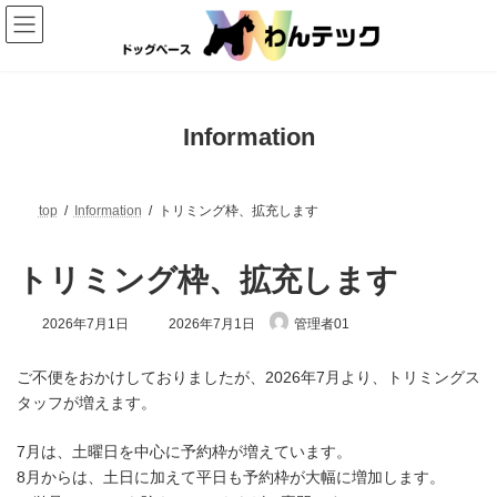
コ
ナ
ン
ビ
テ
ゲ
ン
ー
ツ
シ
へ
ョ
ス
ン
Information
キ
に
ッ
移
プ
動
top
Information
トリミング枠、拡充します
トリミング枠、拡充します
最
2026年7月1日
2026年7月1日
管理者01
終
更
新
ご不便をおかけしておりましたが、2026年7月より、トリミングス
日
タッフが増えます。
時
:
7月は、土曜日を中心に予約枠が増えています。
8月からは、土日に加えて平日も予約枠が大幅に増加します。